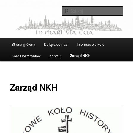
Przeskocz
Strona Naukowego Koła Historyków UG
do
Szuka
tekstu
Naukowe Koło Historyków UG
Główne
Strona główna
Dołącz do nas!
Informacje o kole
menu
Zarząd NKH
Koło Doktorantów
Kontakt
Zarząd NKH