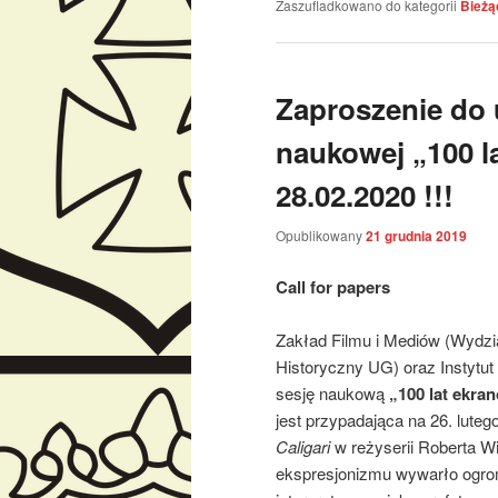
Zaszufladkowano do kategorii
Bieżą
Zaproszenie do 
naukowej „100 l
28.02.2020 !!!
Opublikowany
21 grudnia 2019
Call for papers
Zakład Filmu i Mediów (Wydzi
Historyczny UG) oraz Instytut
sesję naukową
„100 lat ekra
jest przypadająca na 26. luteg
Caligari
w reżyserii Roberta Wi
ekspresjonizmu wywarło ogrom