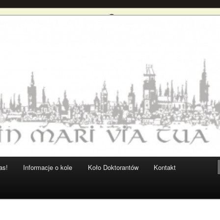
ryków UG
 Historyków UG
as!
Informacje o kole
Koło Doktorantów
Kontakt