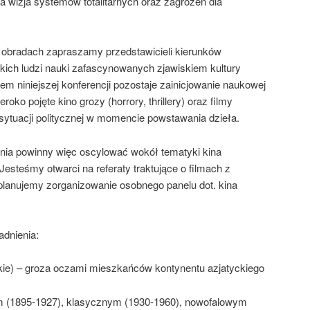
na wizja systemów totalitarnych oraz zagrożeń dla
 obradach zapraszamy przedstawicieli kierunków
ich ludzi nauki zafascynowanych zjawiskiem kultury
m niniejszej konferencji pozostaje zainicjowanie naukowej
oko pojęte kino grozy (horrory, thrillery) oraz filmy
sytuacji politycznej w momencie powstawania dzieła.
ia powinny więc oscylować wokół tematyki kina
 Jesteśmy otwarci na referaty traktujące o filmach z
planujemy zorganizowanie osobnego panelu dot. kina
dnienia:
yckie) – groza oczami mieszkańców kontynentu azjatyckiego
ym (1895-1927), klasycznym (1930-1960), nowofalowym