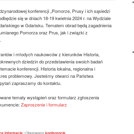
zynarodowej konferencji „Pomorze, Prusy i ich sąsiedzi
 odbędzie się w dniach 18-19 kwietnia 2024 r. na Wydziale
dańskiego w Gdańsku. Tematem obrad będą zagadnienia
ozumianego Pomorza oraz Prus, jak i związki z
.
antów i młodych naukowców z kierunków Historia,
i pokrewnych dziedzin do przedstawienia swoich badań
emacie konferencji. Historia lokalna, regionalna i
akres problemowy. Jesteśmy otwarci na Państwa
 pytań zapraszamy do kontaktu.
wane tematy wystąpień oraz formularz zgłoszenia
okumencie:
Zaproszenie i formularz
ce informacje
|
Otagowano
konferencje