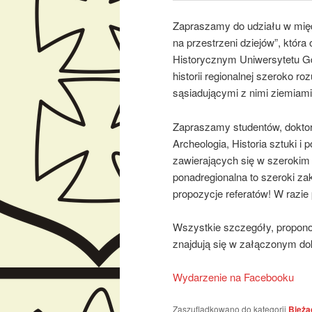
Zapraszamy do udziału w międ
na przestrzeni dziejów”, która
Historycznym Uniwersytetu G
historii regionalnej szeroko r
sąsiadującymi z nimi ziemiami
Zapraszamy studentów, doktor
Archeologia, Historia sztuki 
zawierających się w szerokim t
ponadregionalna to szeroki z
propozycje referatów! W razie
Wszystkie szczegóły, propono
znajdują się w załączonym d
Wydarzenie na Facebooku
Zaszufladkowano do kategorii
Bieżą