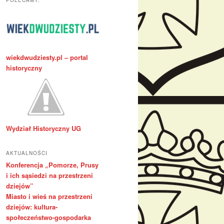
POLECAMY:
wiekdwudziesty.pl – portal
historyczny
Wydział Historyczny UG
AKTUALNOŚCI
Konferencja „Pomorze, Prusy
i ich sąsiedzi na przestrzeni
dziejów”
Miasto i wieś na przestrzeni
dziejów: kultura-
społeczeństwo-gospodarka