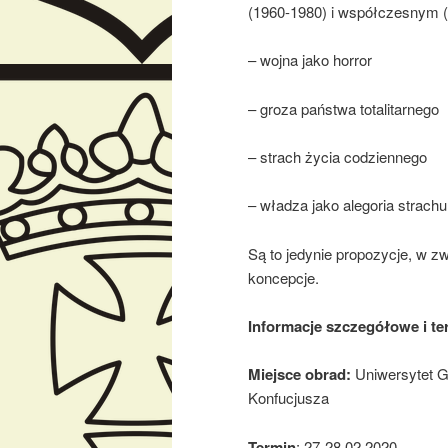
(1960-1980) i współczesnym 
– wojna jako horror
– groza państwa totalitarnego
– strach życia codziennego
– władza jako alegoria strachu
Są to jedynie propozycje, w 
koncepcje.
Informacje szczegółowe i te
Miejsce obrad:
Uniwersytet Gd
Konfucjusza
Termin
: 27-28.02.2020