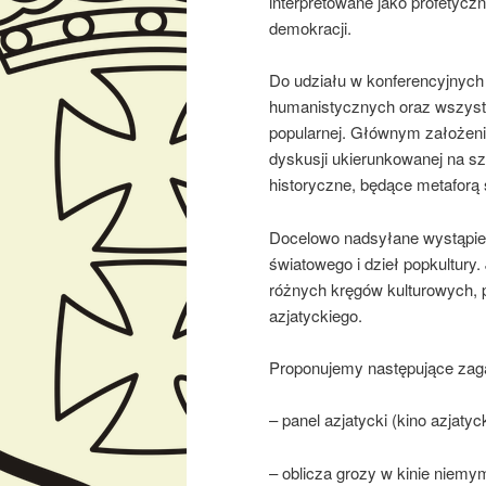
interpretowane jako profetycz
demokracji.
Do udziału w konferencyjnych
humanistycznych oraz wszystk
popularnej. Głównym założenie
dyskusji ukierunkowanej na szer
historyczne, będące metaforą 
Docelowo nadsyłane wystąpien
światowego i dzieł popkultury.
różnych kręgów kulturowych, 
azjatyckiego.
Proponujemy następujące zaga
– panel azjatycki (kino azjat
– oblicza grozy w kinie niem