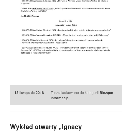
املاک منطقه ۲۲
املاک دریاچه چیتگر
سرور اختصاصی ایران
13 listopada 2018
Zaszufladkowano do kategorii
Bieżące
informacje
Wykład otwarty „Ignacy