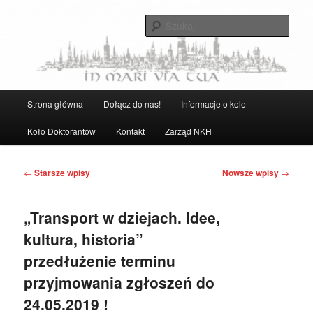
Przeskocz
Przeskocz
Strona Naukowego Koła Historyków UG
do
do
Szuka
tekstu
widgetów
Naukowe Koło Historyków UG
Główne
Strona główna
Dołącz do nas!
Informacje o kole
menu
Koło Doktorantów
Kontakt
Zarząd NKH
Nawigacja
←
Starsze wpisy
Nowsze wpisy
→
wpisu
„Transport w dziejach. Idee,
kultura, historia”
przedłużenie terminu
przyjmowania zgłoszeń do
24.05.2019 !