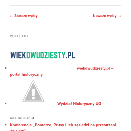
Nawigacja
←
Starsze wpisy
Nowsze wpisy
→
wpisu
POLECAMY:
wiekdwudziesty.pl –
portal historyczny
Wydział Historyczny UG
AKTUALNOŚCI
Konferencja „Pomorze, Prusy i ich sąsiedzi na przestrzeni
dziejów”