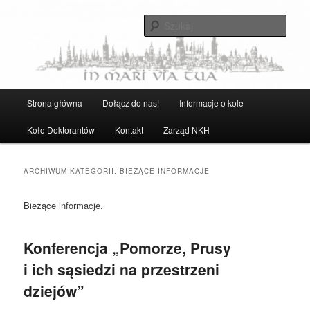
Przeskocz
Przeskocz
Strona Naukowego Koła Historyków UG
do
do
Szuka
tekstu
widgetów
Naukowe Koło Historyków UG
Główne
Strona główna
Dołącz do nas!
Informacje o kole
menu
Koło Doktorantów
Kontakt
Zarząd NKH
ARCHIWUM KATEGORII:
BIEŻĄCE INFORMACJE
Bieżące informacje.
Konferencja „Pomorze, Prusy
i ich sąsiedzi na przestrzeni
dziejów”