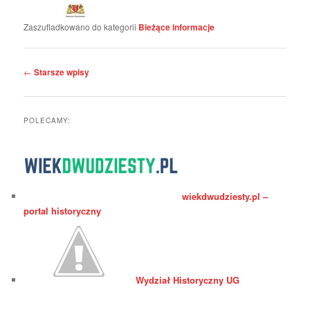
Zaszufladkowano do kategorii
Bieżące informacje
Nawigacja
←
Starsze wpisy
wpisu
POLECAMY:
wiekdwudziesty.pl –
portal historyczny
Wydział Historyczny UG