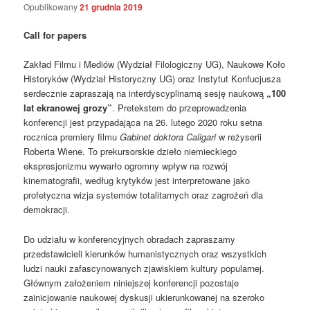
Opublikowany
21 grudnia 2019
Call for papers
Zakład Filmu i Mediów (Wydział Filologiczny UG), Naukowe Koło
Historyków (Wydział Historyczny UG) oraz Instytut Konfucjusza
serdecznie zapraszają na interdyscyplinarną sesję naukową
„100
lat ekranowej grozy”
. Pretekstem do przeprowadzenia
konferencji jest przypadająca na 26. lutego 2020 roku setna
rocznica premiery filmu
Gabinet doktora Caligari
w reżyserii
Roberta Wiene. To prekursorskie dzieło niemieckiego
ekspresjonizmu wywarło ogromny wpływ na rozwój
kinematografii, według krytyków jest interpretowane jako
profetyczna wizja systemów totalitarnych oraz zagrożeń dla
demokracji.
Do udziału w konferencyjnych obradach zapraszamy
przedstawicieli kierunków humanistycznych oraz wszystkich
ludzi nauki zafascynowanych zjawiskiem kultury popularnej.
Głównym założeniem niniejszej konferencji pozostaje
zainicjowanie naukowej dyskusji ukierunkowanej na szeroko