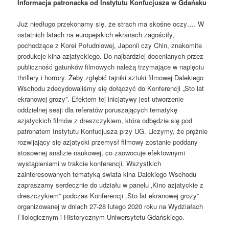
Informacja patronacka od Instytutu Konfucjusza w Gdańsku
Już niedługo przekonamy się, że strach ma skośne oczy…. W
ostatnich latach na europejskich ekranach zagościły,
pochodzące z Korei Południowej, Japonii czy Chin, znakomite
produkcje kina azjatyckiego. Do najbardziej docenianych przez
publiczność gatunków filmowych należą trzymające w napięciu
thrillery i horrory. Żeby zgłębić tajniki sztuki filmowej Dalekiego
Wschodu zdecydowaliśmy się dołączyć do Konferencji „Sto lat
ekranowej grozy”. Efektem tej inicjatywy jest utworzenie
oddzielnej sesji dla referatów poruszających tematykę
azjatyckich filmów z dreszczykiem, która odbędzie się pod
patronatem Instytutu Konfucjusza przy UG. Liczymy, że prężnie
rozwijający się azjatycki przemysł filmowy zostanie poddany
stosownej analizie naukowej, co zaowocuje efektownymi
wystąpieniami w trakcie konferencji. Wszystkich
zainteresowanych tematyką świata kina Dalekiego Wschodu
zapraszamy serdecznie do udziału w panelu ‚Kino azjatyckie z
dreszczykiem” podczas Konferencji „Sto lat ekranowej grozy”
organizowanej w dniach 27-28 lutego 2020 roku na Wydziałach
Filologicznym i Historycznym Uniwersytetu Gdańskiego.