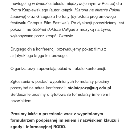
moviegoing w dwudziestoleciu międzywojennym w Polsce) dra
Piotra Kurpiewskiego (autor książki
Historia na ekranie Polski
Ludowej
) oraz Grzegorza Fortuny (dyrektora programowego
festiwalu Octopus Film Festiwal). Po dyskusji przewidziany jest
pokaz filmu
Gabinet doktora Caligari
z muzyką na żywo,
wykonywaną przez zespół Czerwie.
Drugiego dnia konferencji przewidujemy pokaz filmu z
azjatyckiego kręgu kulturowego.
Organizatorzy zapewniają obiad w trakcie konferencji.
Zgłoszenia w postaci wypełnionych formularzy prosimy
przesyłać na adres konferencji:
stolatgrozy@ug.edu.pl
.
Serdecznie prosimy o tytułowanie formularzy imieniem i
nazwiskiem.
Prosimy także o przesłanie wraz z wypełnionym
formularzem podpisanej imieniem i nazwiskiem klauzuli
zgody i informacyjnej RODO.