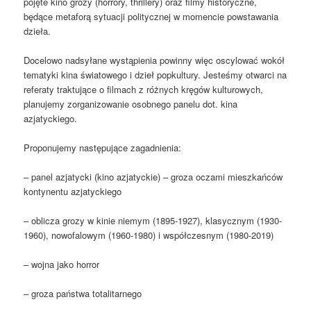
pojęte kino grozy (horrory, thrillery) oraz filmy historyczne,
będące metaforą sytuacji politycznej w momencie powstawania
dzieła.
Docelowo nadsyłane wystąpienia powinny więc oscylować wokół
tematyki kina światowego i dzieł popkultury. Jesteśmy otwarci na
referaty traktujące o filmach z różnych kręgów kulturowych,
planujemy zorganizowanie osobnego panelu dot. kina
azjatyckiego.
Proponujemy następujące zagadnienia:
– panel azjatycki (kino azjatyckie) – groza oczami mieszkańców
kontynentu azjatyckiego
– oblicza grozy w kinie niemym (1895-1927), klasycznym (1930-
1960), nowofalowym (1960-1980) i współczesnym (1980-2019)
– wojna jako horror
– groza państwa totalitarnego