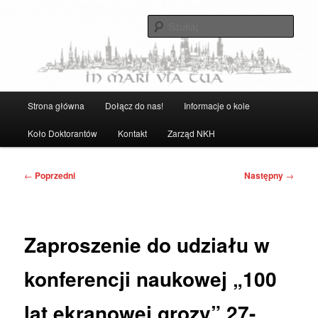
Przeskocz
Strona Naukowego Koła Historyków UG
do
Szuka
tekstu
Naukowe Koło Historyków UG
Główne
Strona główna
Dołącz do nas!
Informacje o kole
menu
Koło Doktorantów
Kontakt
Zarząd NKH
Nawigacja
←
Poprzedni
Następny
→
wpisu
Zaproszenie do udziału w
konferencji naukowej „100
lat ekranowej grozy” 27-