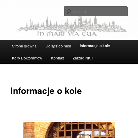
Przeskocz
Strona Naukowego Koła Historyków UG
do
Szuka
tekstu
Naukowe Koło Historyków UG
Główne
Informacje o kole
Strona główna
Dołącz do nas!
menu
Koło Doktorantów
Kontakt
Zarząd NKH
Informacje o kole