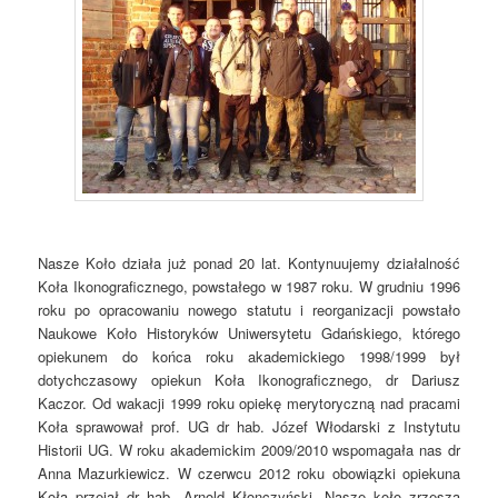
Nasze Koło działa już ponad 20 lat. Kontynuujemy działalność
Koła Ikonograficznego, powstałego w 1987 roku. W grudniu 1996
roku po opracowaniu nowego statutu i reorganizacji powstało
Naukowe Koło Historyków Uniwersytetu Gdańskiego, którego
opiekunem do końca roku akademickiego 1998/1999 był
dotychczasowy opiekun Koła Ikonograficznego, dr Dariusz
Kaczor. Od wakacji 1999 roku opiekę merytoryczną nad pracami
Koła sprawował prof. UG dr hab. Józef Włodarski z Instytutu
Historii UG. W roku akademickim 2009/2010 wspomagała nas dr
Anna Mazurkiewicz. W czerwcu 2012 roku obowiązki opiekuna
Koła przejął dr hab. Arnold Kłonczyński. Nasze koło zrzesza