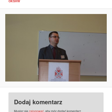
OKSHW
Dodaj komentarz
Musisz się
zalogować
, aby móc dodać komentarz.