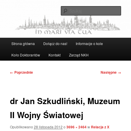
Przeskocz
Strona Naukowego Koła Historyków UG
do
Szuka
tekstu
Naukowe Koło Historyków UG
Główne
Strona główna
Dołącz do nas!
Informacje o kole
menu
Koło Doktorantów
Kontakt
Zarząd NKH
Nawigacja
← Poprzednie
Następne →
po
obrazkach
dr Jan Szkudliński, Muzeum
II Wojny Światowej
Opublikowano
28 listopada 2012
o
3696 × 2464
w
Relacja z X