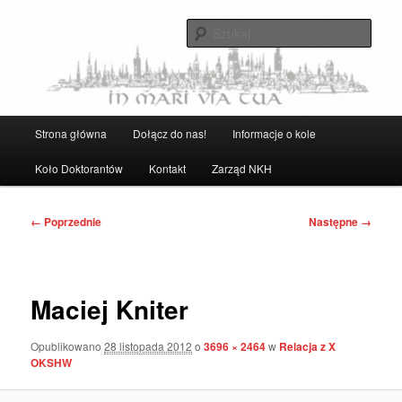
Przeskocz
Strona Naukowego Koła Historyków UG
do
Szuka
tekstu
Naukowe Koło Historyków UG
Główne
Strona główna
Dołącz do nas!
Informacje o kole
menu
Koło Doktorantów
Kontakt
Zarząd NKH
Nawigacja
← Poprzednie
Następne →
po
obrazkach
Maciej Kniter
Opublikowano
28 listopada 2012
o
3696 × 2464
w
Relacja z X
OKSHW