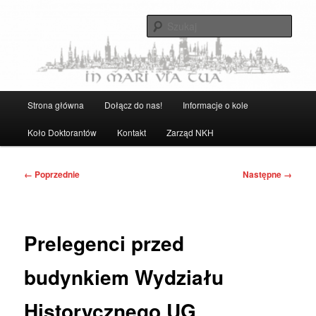
Przeskocz
Strona Naukowego Koła Historyków UG
do
Szuka
tekstu
Naukowe Koło Historyków UG
Główne
Strona główna
Dołącz do nas!
Informacje o kole
menu
Koło Doktorantów
Kontakt
Zarząd NKH
Nawigacja
← Poprzednie
Następne →
po
obrazkach
Prelegenci przed
budynkiem Wydziału
Historycznego UG