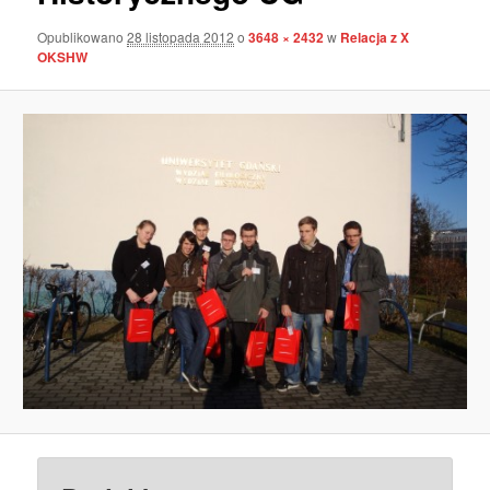
Opublikowano
28 listopada 2012
o
3648 × 2432
w
Relacja z X
OKSHW