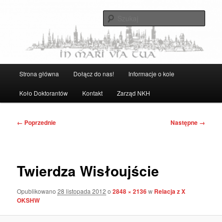
Przeskocz
Strona Naukowego Koła Historyków UG
do
Szuka
tekstu
Naukowe Koło Historyków UG
Główne
Strona główna
Dołącz do nas!
Informacje o kole
menu
Koło Doktorantów
Kontakt
Zarząd NKH
Nawigacja
← Poprzednie
Następne →
po
obrazkach
Twierdza Wisłoujście
Opublikowano
28 listopada 2012
o
2848 × 2136
w
Relacja z X
OKSHW