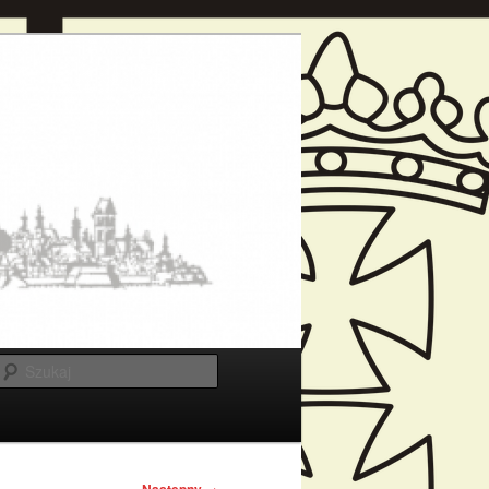
Szukaj
→