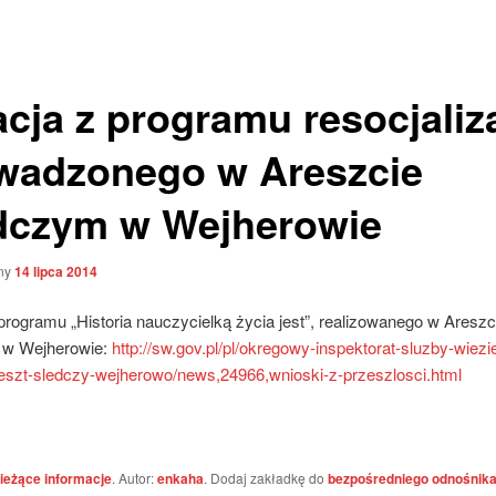
acja z programu resocjaliza
wadzonego w Areszcie
dczym w Wejherowie
ny
14 lipca 2014
programu „Historia nauczycielką życia jest”, realizowanego w Areszc
 w Wejherowie:
http://sw.gov.pl/pl/okregowy-inspektorat-sluzby-wiezi
eszt-sledczy-wejherowo/news,24966,wnioski-z-przeszlosci.html
ieżące informacje
. Autor:
enkaha
. Dodaj zakładkę do
bezpośredniego odnośnik