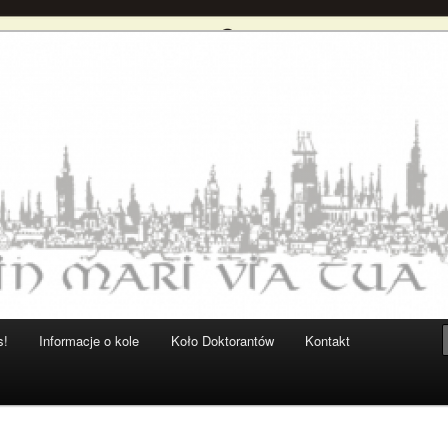
ryków UG
 Historyków UG
s!
Informacje o kole
Koło Doktorantów
Kontakt