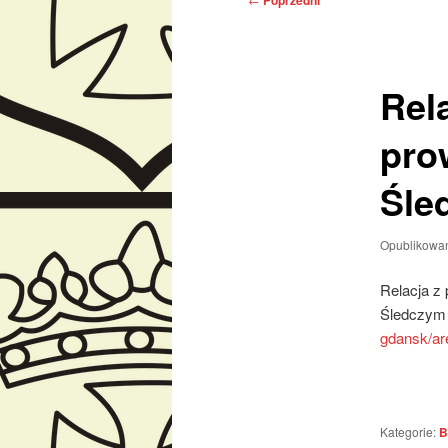
Poprzedni
wpisu
Rel
pro
Śle
Opublikowa
Relacja z 
Śledczym
gdansk/ar
Kategorie:
B