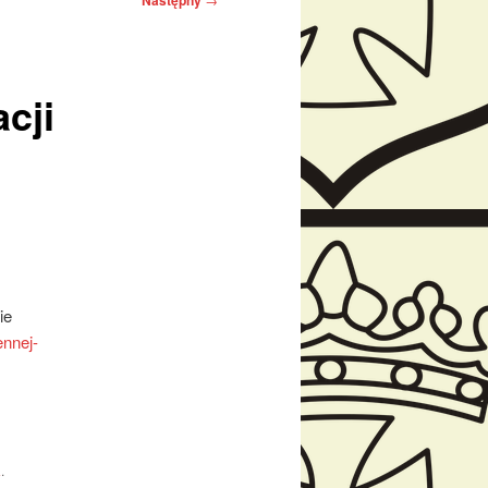
Następny
cji
ie
ennej-
a
.