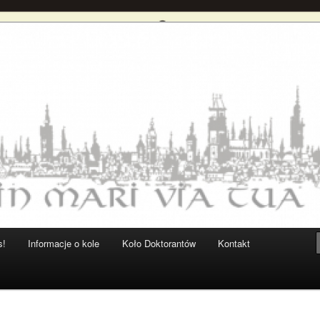
ryków UG
 Historyków UG
s!
Informacje o kole
Koło Doktorantów
Kontakt