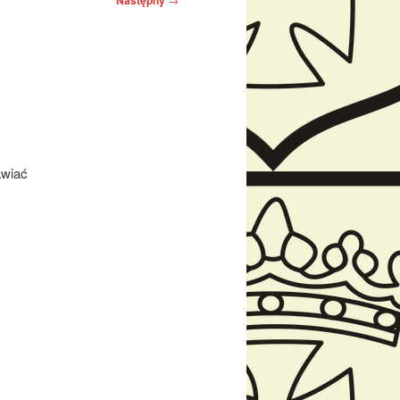
Następny
awiać