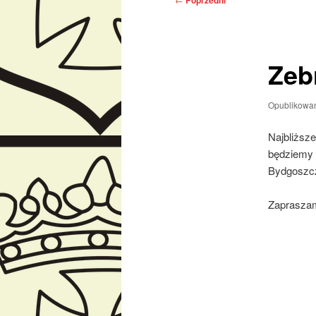
Poprzedni
wpisu
Zeb
Opublikowa
Najbliższ
będziemy 
Bydgoszc
Zaprasz