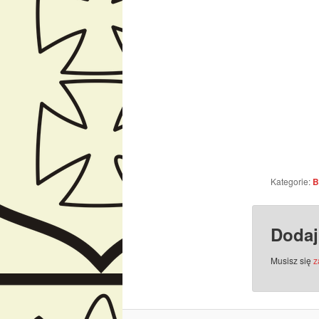
Kategorie:
B
Dodaj
Musisz się
z