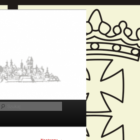
Szukaj
→